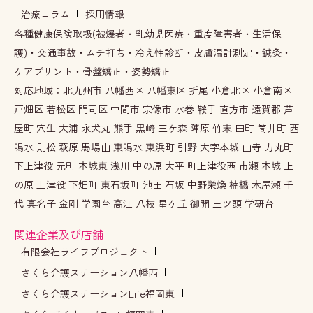
治療コラム
採用情報
各種健康保険取扱(被爆者・乳幼児医療・重度障害者・生活保
護)・交通事故・ムチ打ち・冷え性診断・皮膚温計測定・鍼灸・
ケアプリント・骨盤矯正・姿勢矯正
対応地域：北九州市 八幡西区 八幡東区 折尾 小倉北区 小倉南区
戸畑区 若松区 門司区 中間市 宗像市 水巻 鞍手 直方市 遠賀郡 芦
屋町 穴生 大浦 永犬丸 熊手 黒崎 三ケ森 陣原 竹末 田町 筒井町 西
鳴水 則松 萩原 馬場山 東鳴水 東浜町 引野 大字本城 山寺 力丸町
下上津役 元町 本城東 浅川 中の原 大平 町上津役西 市瀬 本城 上
の原 上津役 下畑町 東石坂町 池田 石坂 中野栄煥 楠橋 木屋瀬 千
代 真名子 金剛 学園台 高江 八枝 星ケ丘 御開 三ツ頭 学研台
関連企業及び店舗
有限会社ライフプロジェクト
さくら介護ステーション八幡西
さくら介護ステーションLife福岡東