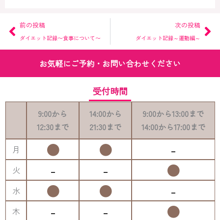
Prev
Ne
前の投稿
次の投稿
ダイエット記録〜食事について〜
ダイエット記録～運動編～
お気軽にご予約・お問い合わせください
受付時間
9:00
から
14:00
から
9:00
から
13:00
まで
12:30
まで
21:30
まで
14:00
から
17:00
まで
●
●
-
月
-
-
●
火
●
●
-
水
-
-
●
木