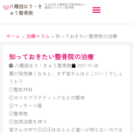
内
北九州市八幡西区の整骨院は八
八幡西はり・き
幡西はりきゅう整骨院
容
ゅう整骨院
を
ス
キ
ホーム
治療コラム
知っておきたい整骨院の治療
ッ
プ
知っておきたい整骨院の治療
八幡西はり・きゅう整骨院
2017-11-08
腰が突然痛くなると、まず皆さんはどこにいくでしょ
うか？
①整形外科
②カイロプラクティックなどの整体
③マッサージ屋
④整骨院
⑤自然治癒を待つ
皆さんの中で②③④はほとんど違いが判らないのでは