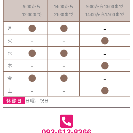
9:00
から
14:00
から
9:00
から
13:00
まで
12:30
まで
21:30
まで
14:00
から
17:00
まで
●
●
-
月
-
-
●
火
●
●
-
水
-
-
●
木
●
●
-
金
-
-
●
土
日曜、祝日
休診日
093-613-8366