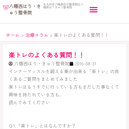
内
北九州市八幡西区の整骨院は八
八幡西はり・き
幡西はりきゅう整骨院
容
ゅう整骨院
を
ス
キ
ホーム
治療コラム
楽トレのよくある質問！！
ッ
プ
楽トレのよくある質問！！
八幡西はり・きゅう整骨院
2016-08-31
インナーマッスルを鍛える事が出来る「楽トレ」の良
くあるご質問をまとめてみました
楽トレはもうすでに行っている方もまだした事なくて
興味を持たれている方も、
読んでみてください
Ｑ1.「楽トレ」とはなんですか？