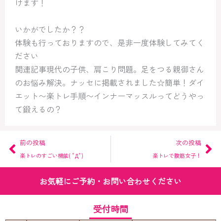
けます！
いかがでしたか？？
体験も行っておりますので、是非一度体験してみてく
ださい
関連記事現代の子供、肩こり問題。足をつる親御さん
のお悩み解決。ナッセに掲載されました☆簡単！ダイ
エット〜楽トレ手順〜インナーマッスルってどうやっ
て鍛えるの？
Prev
Ne
前の投稿
次の投稿
楽トレのすごい機能( ﾟДﾟ)
楽トレで腹筋女子！
お気軽にご予約・お問い合わせください
受付時間