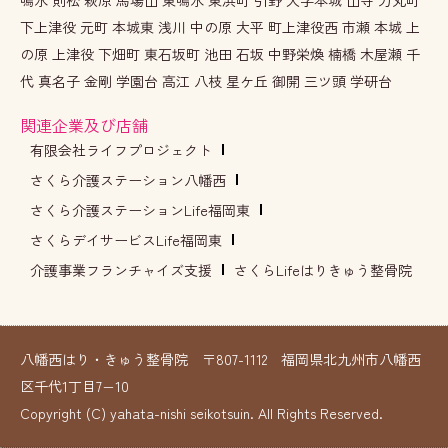
下上津役 元町 本城東 浅川 中の原 大平 町上津役西 市瀬 本城 上
の原 上津役 下畑町 東石坂町 池田 石坂 中野栄煥 楠橋 木屋瀬 千
代 真名子 金剛 学園台 高江 八枝 星ケ丘 御開 三ツ頭 学研台
関連企業及び店舗
有限会社ライフプロジェクト
さくら介護ステーション八幡西
さくら介護ステーションLife福岡東
さくらデイサービスLife福岡東
介護事業フランチャイズ支援
さくらLifeはりきゅう整骨院
八幡西はり・きゅう整骨院 〒807-1112 福岡県北九州市八幡西
区千代1丁目7−10
Copyright (C) yahata-nishi seikotsuin. All Rights Reserved.