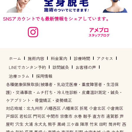
SNSアカウントでも最新情報をシェアしています。
ホーム
施術内容
料金案内
診療時間
アクセス
LINEでカンタン予約
訪問鍼灸
お客様の声
治療コラム
採用情報
各種健康保険取扱(被爆者・乳幼児医療・重度障害者・生活保
護)・交通事故・ムチ打ち・冷え性診断・皮膚温計測定・鍼灸・
ケアプリント・骨盤矯正・姿勢矯正
対応地域：北九州市 八幡西区 八幡東区 折尾 小倉北区 小倉南区
戸畑区 若松区 門司区 中間市 宗像市 水巻 鞍手 直方市 遠賀郡 芦
屋町 穴生 大浦 永犬丸 熊手 黒崎 三ケ森 陣原 竹末 田町 筒井町 西
鳴水 則松 萩原 馬場山 東鳴水 東浜町 引野 大字本城 山寺 力丸町