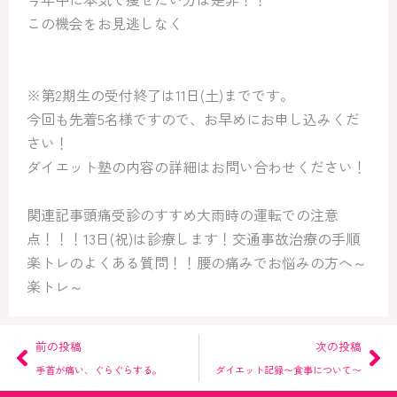
この機会をお見逃しなく
※第2期生の受付終了は11日(土)までです。
今回も先着5名様ですので、お早めにお申し込みくだ
さい！
ダイエット塾の内容の詳細はお問い合わせください！
関連記事頭痛受診のすすめ大雨時の運転での注意
点！！！13日(祝)は診療します！交通事故治療の手順
楽トレのよくある質問！！腰の痛みでお悩みの方へ～
楽トレ～
Prev
Ne
前の投稿
次の投稿
手首が痛い、ぐらぐらする。
ダイエット記録〜食事について〜