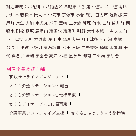
対応地域：北九州市 八幡西区 八幡東区 折尾 小倉北区 小倉南区
戸畑区 若松区 門司区 中間市 宗像市 水巻 鞍手 直方市 遠賀郡 芦
屋町 穴生 大浦 永犬丸 熊手 黒崎 三ケ森 陣原 竹末 田町 筒井町 西
鳴水 則松 萩原 馬場山 東鳴水 東浜町 引野 大字本城 山寺 力丸町
下上津役 元町 本城東 浅川 中の原 大平 町上津役西 市瀬 本城 上
の原 上津役 下畑町 東石坂町 池田 石坂 中野栄煥 楠橋 木屋瀬 千
代 真名子 金剛 学園台 高江 八枝 星ケ丘 御開 三ツ頭 学研台
関連企業及び店舗
有限会社ライフプロジェクト
さくら介護ステーション八幡西
さくら介護ステーションLife福岡東
さくらデイサービスLife福岡東
介護事業フランチャイズ支援
さくらLifeはりきゅう整骨院