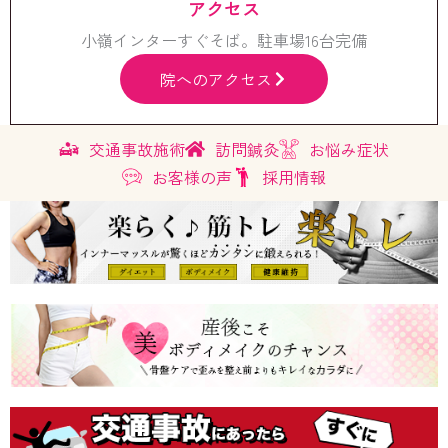
アクセス
小嶺インターすぐそば。駐車場16台完備
院へのアクセス
交通事故施術
訪問鍼灸
お悩み症状
お客様の声
採用情報