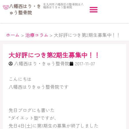
内
北九州市八幡西区の整骨院は八
八幡西はり・き
幡西はりきゅう整骨院
容
ゅう整骨院
を
ス
キ
ホーム
治療コラム
大好評につき第2期生募集中！！
ッ
プ
大好評につき第2期生募集中！！
八幡西はり・きゅう整骨院
2017-11-07
こんにちは
八幡西はりきゅう整骨院です
先日ブログにも書いた
”ダイエット塾”ですが、
先日4日(土)に第1期生の募集が終了しました