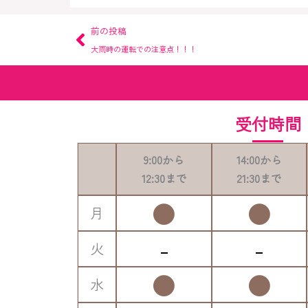
Prev
前の投稿
大雨時の運転での注意点！！！
受付時間
9:00
から
14:00
から
12:30
まで
21:30
まで
●
●
月
-
-
火
●
●
水