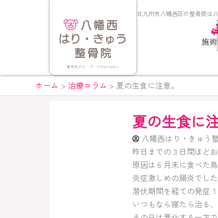
内
北九州市八幡西区の整骨院は
容
を
施術
ス
キ
ッ
プ
ホーム
治療コラム
夏の生食に注意。
夏の生食に
八幡西はり・きゅう
昨日までの３日間ほどお
原因は６月末に食べた鳥
炎症激しめの腸炎でした
潜伏期間を経ての発症１
いつもなら寝たら治る、
その日は悪化する一方で