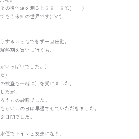
その後体温を測ると３８．８℃( 一一)
もう未知の世界です(;’∀’)
うすることもできず一旦出勤。
解熱剤を買いに行くも、
がいっぱいでした。）
た）
の検査も一緒に）を受けました。
したが、
ろうとの診断でした。
もらいこの日は早退させていただきました。
２日間でした。
水便でトイレと友達になり、