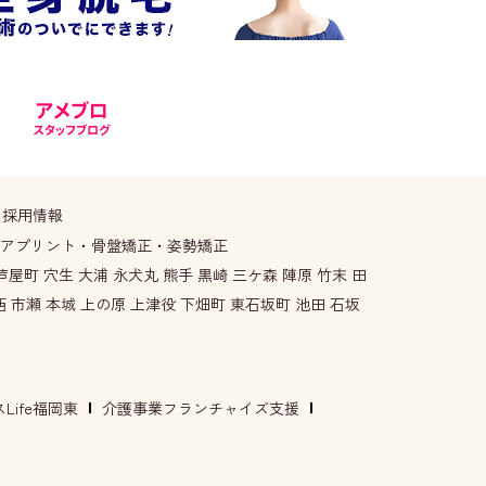
。
採用情報
ケアプリント・骨盤矯正・姿勢矯正
屋町 穴生 大浦 永犬丸 熊手 黒崎 三ケ森 陣原 竹末 田
西 市瀬 本城 上の原 上津役 下畑町 東石坂町 池田 石坂
ife福岡東
介護事業フランチャイズ支援