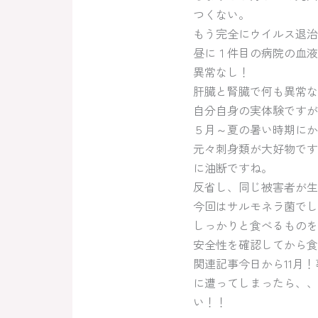
つくない。
もう完全にウイルス退治
昼に１件目の病院の血液
異常なし！
肝臓と腎臓で何も異常な
自分自身の実体験ですが
５月～夏の暑い時期にか
元々刺身類が大好物です
に油断ですね。
反省し、同じ被害者が生
今回はサルモネラ菌でし
しっかりと食べるものを
安全性を確認してから食
関連記事今日から11月
に遭ってしまったら、、
い！！