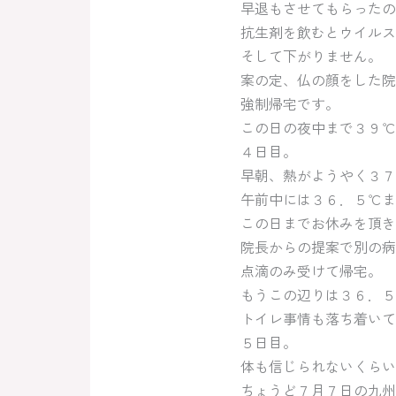
早退もさせてもらったの
抗生剤を飲むとウイルス
そして下がりません。
案の定、仏の顔をした院
強制帰宅です。
この日の夜中まで３９℃
４日目。
早朝、熱がようやく３７
午前中には３６．５℃ま
この日までお休みを頂き
院長からの提案で別の病
点滴のみ受けて帰宅。
もうこの辺りは３６．５
トイレ事情も落ち着いて
５日目。
体も信じられないくらい
ちょうど７月７日の九州