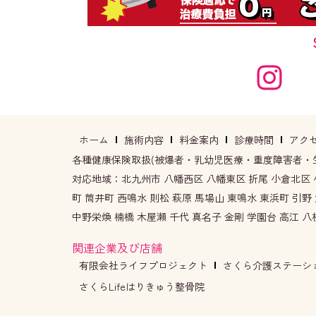
ホーム
施術内容
料金案内
診療時間
アク
各種健康保険取扱(被爆者・乳幼児医療・重度障害者・
対応地域：北九州市 八幡西区 八幡東区 折尾 小倉北区 小
町 筒井町 西鳴水 則松 萩原 馬場山 東鳴水 東浜町 引野
中野栄煥 楠橋 木屋瀬 千代 真名子 金剛 学園台 高江 八
関連企業及び店舗
有限会社ライフプロジェクト
さくら介護ステーシ
さくらLifeはりきゅう整骨院