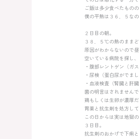
ご飯は多少食べたものの
僕の平熱は３６．５なので
２日目の朝。
３８．５℃の熱のままど
原因がわからないので昼
空いている病院を探し、
・腹部レントゲン（ガス
・尿検（蛋白尿がでまし
・血液検査（腎臓と肝臓
菌の明言はされませんで
鶏もしくは生卵が濃厚だ
胃薬と抗生剤を処方して
この日からは実は地獄の
３日目。
抗生剤のおかげで下痢と