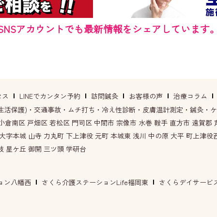
SNSアカウントでも最新情報をシェアしています
セス
LINEでカンタン予約
訪問鍼灸
お客様の声
治療コラム
生活保護)・交通事故・ムチ打ち・冷え性診断・皮膚温計測定・鍼灸・
倉南区 戸畑区 若松区 門司区 中間市 宗像市 水巻 鞍手 直方市 遠賀郡 芦
 大字本城 山寺 力丸町 下上津役 元町 本城東 浅川 中の原 大平 町上津役
枝 星ケ丘 御開 三ツ頭 学研台
ョン八幡西
さくら介護ステーションLife福岡東
さくらデイサービスL