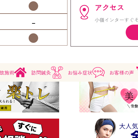
●
アクセス
-
小嶺インターすぐそ
●
故施術
訪問鍼灸
お悩み症状
お客様の声