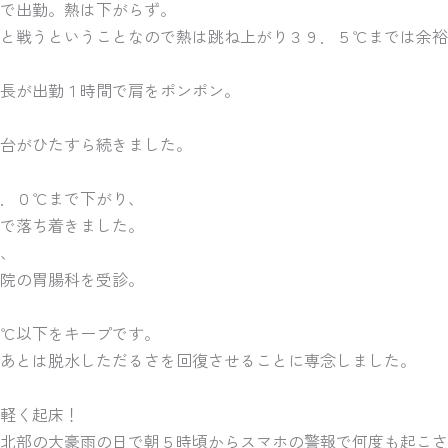
で出勤。熱は下がらず。
と戦うということなので熱は跳ね上がり３９．５℃までは余裕
長が出勤１時間で肩をポンポン。
台がひたすら続きました。
．０℃まで下がり、
で落ち着きました。
、
院の胃腸科を受診。
℃以下をキープです。
あとは脱水しただるさを回復させることに専念しました。
軽く起床！
北部の大豪雨の日で朝５時頃からスマホの警報で何度も起こさ