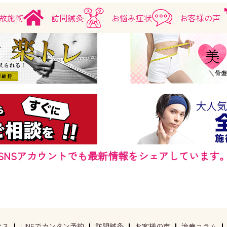
故施術
訪問鍼灸
お悩み症状
お客様の声
SNSアカウントでも最新情報をシェアしています
セス
LINEでカンタン予約
訪問鍼灸
お客様の声
治療コラム