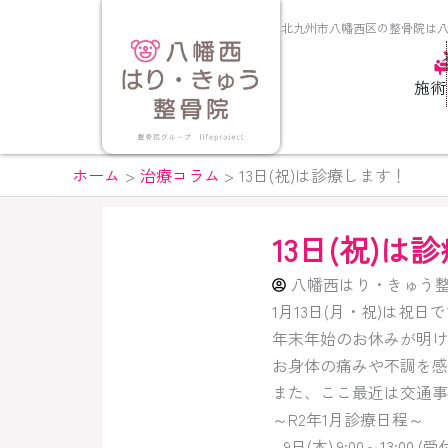
内
北九州市八幡西区の整骨院は
容
を
施術
ス
キ
ッ
プ
ホーム
治療コラム
13日(祝)は診療します！
13日(祝)は
八幡西はり・きゅう
1月13日(月・祝)は祝
年末年始のお休みが明け
お身体の痛みや不調を感
また、ここ最近は交通事
～R2年1月診療日程～
9日(木) 9:00～13:00 (受