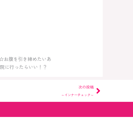
！
★☆お腹を引き締めたいあ
院に行ったらいい！？
Next
次の投稿
～インナーチェック～