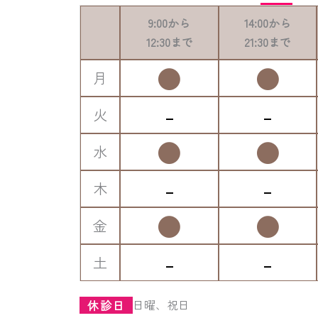
9:00
から
14:00
から
12:30
まで
21:30
まで
●
●
月
-
-
火
●
●
水
-
-
木
●
●
金
-
-
土
日曜、祝日
休診日