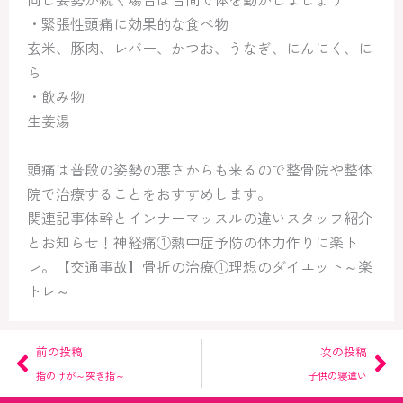
・緊張性頭痛に効果的な食べ物
玄米、豚肉、レバー、かつお、うなぎ、にんにく、に
ら
・飲み物
生姜湯
頭痛は普段の姿勢の悪さからも来るので整骨院や整体
院で治療することをおすすめします。
関連記事体幹とインナーマッスルの違いスタッフ紹介
とお知らせ！神経痛①熱中症予防の体力作りに楽ト
レ。【交通事故】骨折の治療①理想のダイエット～楽
トレ～
Prev
Ne
前の投稿
次の投稿
指のけが～突き指～
子供の寝違い