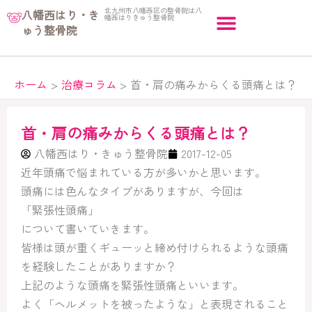
内
北九州市八幡西区の整骨院は八
八幡西はり・き
幡西はりきゅう整骨院
容
ゅう整骨院
を
ス
キ
ホーム
治療コラム
首・肩の痛みからくる頭痛とは？
ッ
プ
首・肩の痛みからくる頭痛とは？
八幡西はり・きゅう整骨院
2017-12-05
近年頭痛で悩まれている方が多いかと思います。
頭痛には色んなタイプがありますが、今回は
「緊張性頭痛」
について書いていきます。
皆様は頭が重くギューッと締め付けられるような頭痛
を経験したことがありますか？
上記のような頭痛を緊張性頭痛といいます。
よく「ヘルメットを被ったような」と表現されること