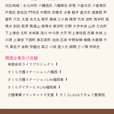
対応地域：北九州市 八幡西区 八幡東区 折尾 小倉北区 小倉南区
戸畑区 若松区 門司区 中間市 宗像市 水巻 鞍手 直方市 遠賀郡 芦
屋町 穴生 大浦 永犬丸 熊手 黒崎 三ケ森 陣原 竹末 田町 筒井町 西
鳴水 則松 萩原 馬場山 東鳴水 東浜町 引野 大字本城 山寺 力丸町
下上津役 元町 本城東 浅川 中の原 大平 町上津役西 市瀬 本城 上
の原 上津役 下畑町 東石坂町 池田 石坂 中野栄煥 楠橋 木屋瀬 千
代 真名子 金剛 学園台 高江 八枝 星ケ丘 御開 三ツ頭 学研台
関連企業及び店舗
有限会社ライフプロジェクト
さくら介護ステーション八幡西
さくら介護ステーションLife福岡東
さくらデイサービスLife福岡東
介護事業フランチャイズ支援
さくらLifeはりきゅう整骨院