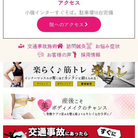
アクセス
小嶺インターすぐそば。駐車場16台完備
院へのアクセス
交通事故施術
訪問鍼灸
お悩み症状
お客様の声
採用情報