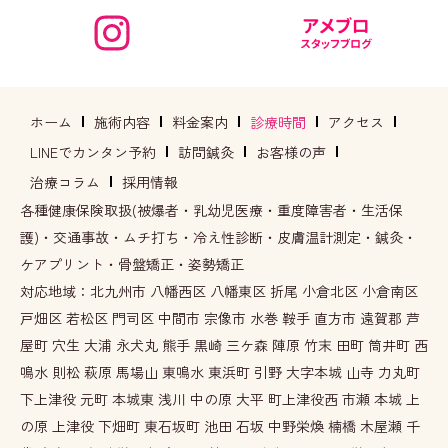
ホーム
施術内容
料金案内
診療時間
アクセス
LINEでカンタン予約
訪問鍼灸
お客様の声
治療コラム
採用情報
各種健康保険取扱(被爆者・乳幼児医療・重度障害者・生活保
護)・交通事故・ムチ打ち・冷え性診断・皮膚温計測定・鍼灸・
ケアプリント・骨盤矯正・姿勢矯正
対応地域：北九州市 八幡西区 八幡東区 折尾 小倉北区 小倉南区
戸畑区 若松区 門司区 中間市 宗像市 水巻 鞍手 直方市 遠賀郡 芦
屋町 穴生 大浦 永犬丸 熊手 黒崎 三ケ森 陣原 竹末 田町 筒井町 西
鳴水 則松 萩原 馬場山 東鳴水 東浜町 引野 大字本城 山寺 力丸町
下上津役 元町 本城東 浅川 中の原 大平 町上津役西 市瀬 本城 上
の原 上津役 下畑町 東石坂町 池田 石坂 中野栄煥 楠橋 木屋瀬 千