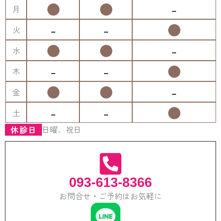
●
●
-
月
-
-
●
火
●
●
-
水
-
-
●
木
●
●
-
金
-
-
●
土
日曜、祝日
休診日
093-613-8366
お問合せ・ご予約はお気軽に