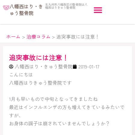
内
北九州市八幡西区の整骨院は八
八幡西はり・き
幡西はりきゅう整骨院
容
ゅう整骨院
を
ス
キ
ホーム
治療コラム
追突事故には注意！
ッ
プ
追突事故には注意！
八幡西はり・きゅう整骨院
2019-01-17
こんにちは
八幡西はりきゅう整骨院です
1月も早いもので中旬となってきましたね
最近はインフルエンザの方も増えてきているみたいで
すが、
お身体の調子は崩されていませんでしょうか？