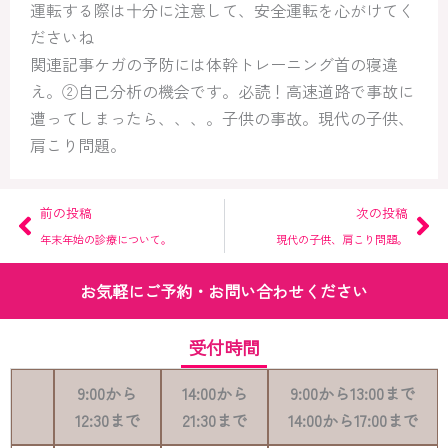
運転する際は十分に注意して、安全運転を心がけてく
ださいね
関連記事ケガの予防には体幹トレーニング首の寝違
え。②自己分析の機会です。必読！高速道路で事故に
遭ってしまったら、、、。子供の事故。現代の子供、
肩こり問題。
Prev
Ne
前の投稿
次の投稿
年末年始の診療について。
現代の子供、肩こり問題。
お気軽にご予約・お問い合わせください
受付時間
9:00
から
14:00
から
9:00
から
13:00
まで
12:30
まで
21:30
まで
14:00
から
17:00
まで