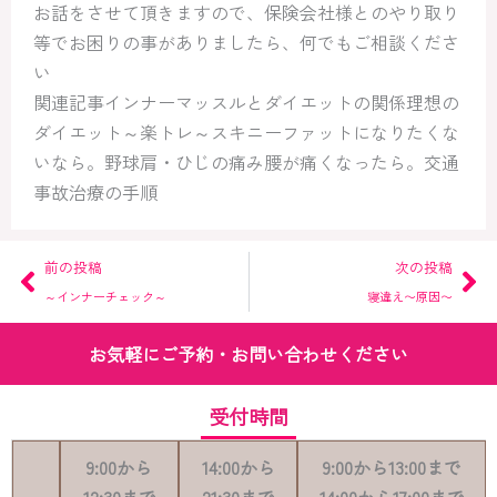
お話をさせて頂きますので、保険会社様とのやり取り
等でお困りの事がありましたら、何でもご相談くださ
い
関連記事インナーマッスルとダイエットの関係理想の
ダイエット～楽トレ～スキニーファットになりたくな
いなら。野球肩・ひじの痛み腰が痛くなったら。交通
事故治療の手順
Prev
Ne
前の投稿
次の投稿
～インナーチェック～
寝違え〜原因〜
お気軽にご予約・お問い合わせください
受付時間
9:00
から
14:00
から
9:00
から
13:00
まで