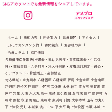
SNSアカウントでも最新情報をシェアしています。
ホーム
施術内容
料金案内
診療時間
アクセス
LINEでカンタン予約
訪問鍼灸
お客様の声
治療コラム
採用情報
各種健康保険取扱(被爆者・乳幼児医療・重度障害者・生活保
護)・交通事故・ムチ打ち・冷え性診断・皮膚温計測定・鍼灸・
ケアプリント・骨盤矯正・姿勢矯正
対応地域：北九州市 八幡西区 八幡東区 折尾 小倉北区 小倉南区
戸畑区 若松区 門司区 中間市 宗像市 水巻 鞍手 直方市 遠賀郡 芦
屋町 穴生 大浦 永犬丸 熊手 黒崎 三ケ森 陣原 竹末 田町 筒井町 西
鳴水 則松 萩原 馬場山 東鳴水 東浜町 引野 大字本城 山寺 力丸町
下上津役 元町 本城東 浅川 中の原 大平 町上津役西 市瀬 本城 上