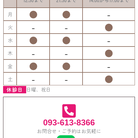
12:30
まで
21:30
まで
14:00
から
17:00
まで
●
●
-
月
-
-
●
火
●
●
-
水
-
-
●
木
●
●
-
金
-
-
●
土
日曜、祝日
休診日
093-613-8366
お問合せ・ご予約はお気軽に