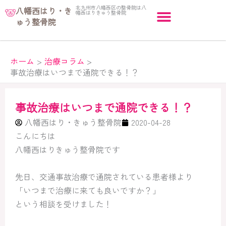
内
北九州市八幡西区の整骨院は八
八幡西はり・き
幡西はりきゅう整骨院
容
ゅう整骨院
を
ス
キ
ホーム
治療コラム
事故治療はいつまで通院できる！？
ッ
プ
事故治療はいつまで通院できる！？
八幡西はり・きゅう整骨院
2020-04-28
こんにちは
八幡西はりきゅう整骨院です
先日、交通事故治療で通院されている患者様より
「いつまで治療に来ても良いですか？」
という相談を受けました！