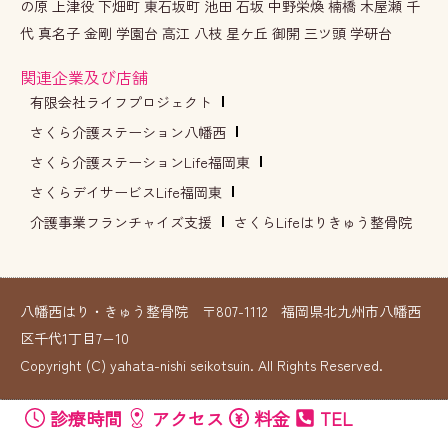
の原 上津役 下畑町 東石坂町 池田 石坂 中野栄煥 楠橋 木屋瀬 千
代 真名子 金剛 学園台 高江 八枝 星ケ丘 御開 三ツ頭 学研台
関連企業及び店舗
有限会社ライフプロジェクト
さくら介護ステーション八幡西
さくら介護ステーションLife福岡東
さくらデイサービスLife福岡東
介護事業フランチャイズ支援
さくらLifeはりきゅう整骨院
八幡西はり・きゅう整骨院 〒807-1112 福岡県北九州市八幡西
区千代1丁目7−10
Copyright (C) yahata-nishi seikotsuin. All Rights Reserved.
診療時間
アクセス
料金
TEL