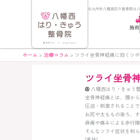
内
北九州市八幡西区の整骨院は
容
を
施術
ス
キ
ッ
プ
ホーム
治療コラム
ツライ坐骨神経痛に効くツボ
ツライ坐骨
八幡西はり・きゅう
坐骨神経痛とは、腰から
圧迫・刺激されることで
お尻や太ももの後ろ、す
麻痺や痛みによる歩行障
そんなツライ症状を和ら
[承扶]