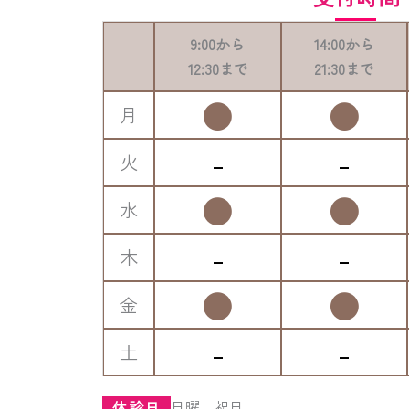
9:00
から
14:00
から
12:30
まで
21:30
まで
●
●
月
-
-
火
●
●
水
-
-
木
●
●
金
-
-
土
日曜、祝日
休診日