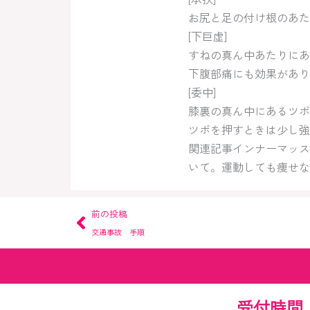
お尻と足の付け根のあた
[下巨虚]
すねの真ん中あたりにあ
下腹部痛にも効果があり
[委中]
膝裏の真ん中にあるツボ
ツボを押すときは少し強
関連記事インナーマッス
いて。運動しても痩せな
Prev
前の投稿
交通事故 手順
受付時間