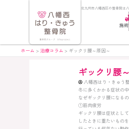
内
北九州市八幡西区の整骨院は
容
を
施術
ス
キ
ッ
プ
ホーム
治療コラム
ギックリ腰～原因～
ギックリ腰
八幡西はり・きゅう
冬に多くかかる症状の中
なぜギックリ腰になるの
①筋肉疲労
ギックリ腰は症状として
したときに重たいものを
行っている何気ない動作