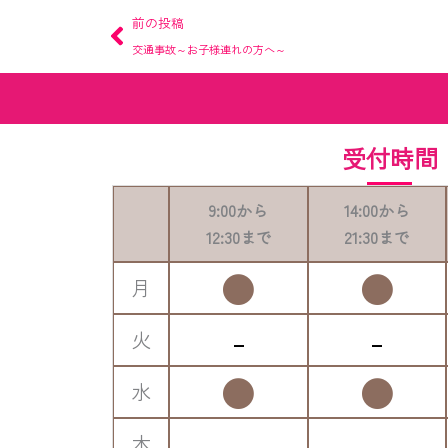
Prev
前の投稿
交通事故～お子様連れの方へ～
受付時間
9:00
から
14:00
から
12:30
まで
21:30
まで
●
●
月
-
-
火
●
●
水
-
-
木