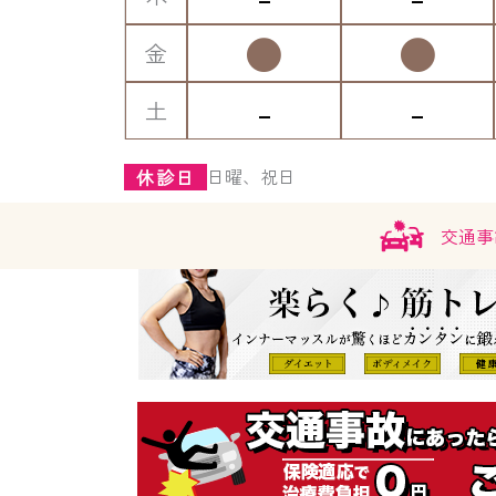
●
●
金
-
-
土
日曜、祝日
休診日
交通事