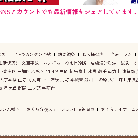
SNSアカウントでも最新情報をシェアしています
セス
LINEでカンタン予約
訪問鍼灸
お客様の声
治療コラム
生活保護)・交通事故・ムチ打ち・冷え性診断・皮膚温計測定・鍼灸・
倉南区 戸畑区 若松区 門司区 中間市 宗像市 水巻 鞍手 直方市 遠賀郡 芦
 大字本城 山寺 力丸町 下上津役 元町 本城東 浅川 中の原 大平 町上津役
枝 星ケ丘 御開 三ツ頭 学研台
ョン八幡西
さくら介護ステーションLife福岡東
さくらデイサービスL