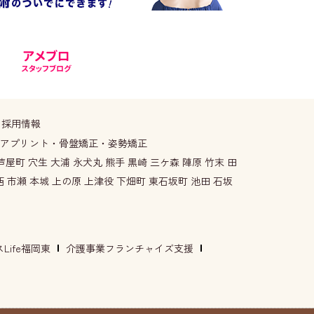
。
採用情報
ケアプリント・骨盤矯正・姿勢矯正
屋町 穴生 大浦 永犬丸 熊手 黒崎 三ケ森 陣原 竹末 田
西 市瀬 本城 上の原 上津役 下畑町 東石坂町 池田 石坂
ife福岡東
介護事業フランチャイズ支援