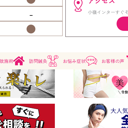
アクセス
-
小嶺インターすぐそ
●
故施術
訪問鍼灸
お悩み症状
お客様の声