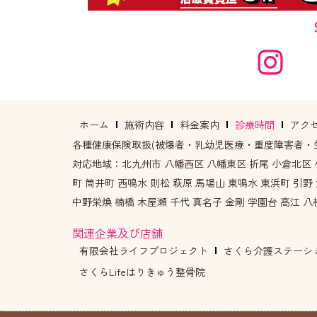
ホーム
施術内容
料金案内
診療時間
アク
各種健康保険取扱(被爆者・乳幼児医療・重度障害者・
対応地域：北九州市 八幡西区 八幡東区 折尾 小倉北区 小
町 筒井町 西鳴水 則松 萩原 馬場山 東鳴水 東浜町 引野
中野栄煥 楠橋 木屋瀬 千代 真名子 金剛 学園台 高江 八
関連企業及び店舗
有限会社ライフプロジェクト
さくら介護ステーシ
さくらLifeはりきゅう整骨院